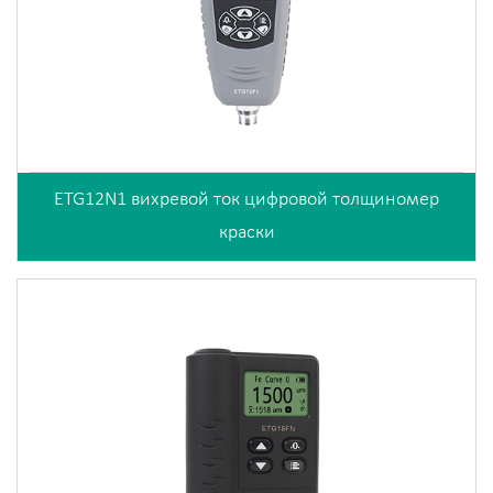
ETG12N1 вихревой ток цифровой толщиномер
краски