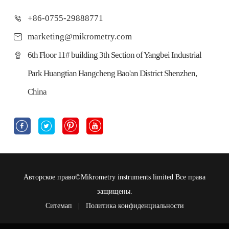
+86-0755-29888771
marketing@mikrometry.com
6th Floor 11# building 3th Section of Yangbei Industrial
Park Huangtian Hangcheng Bao'an District Shenzhen,
China




Авторское право©
Mikrometry instruments limited
Все права
защищены.
Ситемап
|
Политика конфиденциальности