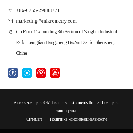
+86-0755-29888771
marketing@mikrometry.com
6th Floor 11# building 3th Section of Yangbei Industrial
Park Huangtian Hangcheng Bao'an District Shenzhen,
China




Авторское право©
Mikrometry instruments limited
Все права
защищены.
Ситемап
|
Политика конфиденциальности