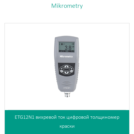
Mikrometry
ETG12N1 вихревой ток цифровой толщиномер
краски