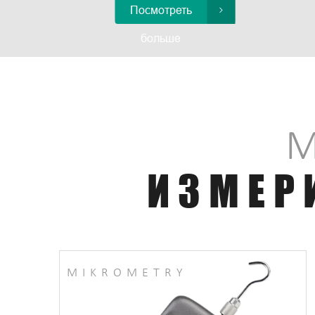
Посмотреть

больше
ИЗМЕР
MIKROMETRY