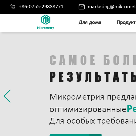


+86-0755-29888771
marketing@mikromet
Для дома
Продук
САМОЕ БОЛ
РЕЗУЛЬТАТ
Микрометрия предла
Р
оптимизированные
Для особых требован