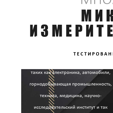
МНО
МИ
ИЗМЕРИТ
Машина для испытания крутящего
момента широко используется в
ТЕСТИРОВАН
различных отраслях промышленности
таких как электроника, автомобили,
горнодобывающая промышленность,
техника, медицина, научно-
исследовательский институт и так